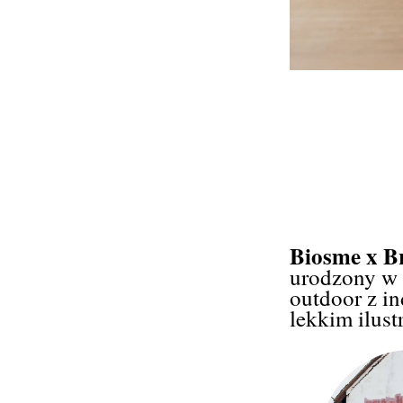
Biosme x B
u
rodzony w 
outdoor z in
lekkim ilus