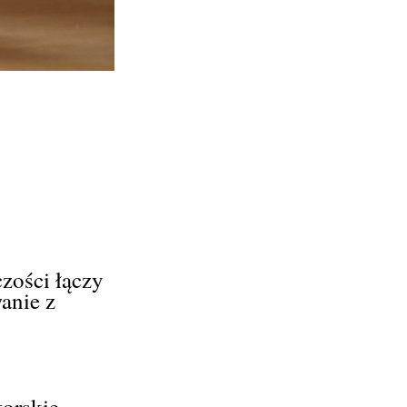
zości łączy
anie z
torskie