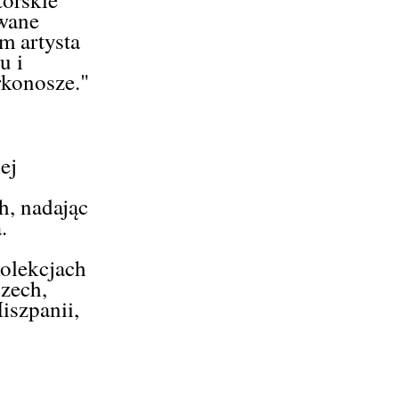
wane
m artysta
u i
konosze."
ej
h, nadając
.
kolekcjach
zech,
Hiszpanii,