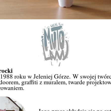
rocki
1988 roku w Jeleniej Górze.
W swojej twórc
doorem, graffiti z muralem, twarde projektow
trowaniem.
Jego prace składają się na au