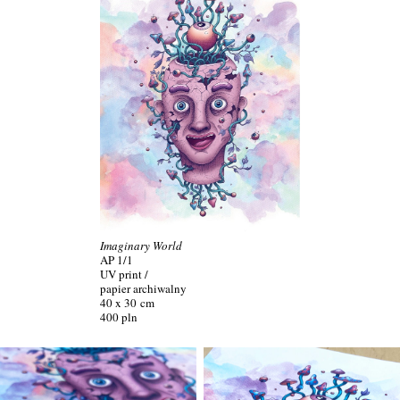
Imaginary World
AP 1/1
UV print /
papier archiwalny
40 x 30
cm
400 pln