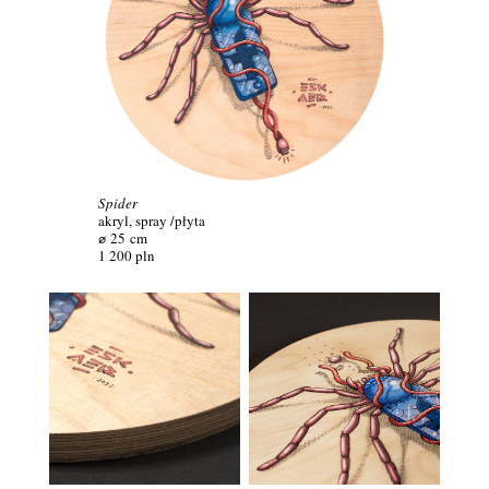
Spider
akryl, spray /płyta
⌀ 25
cm
1 200 pln