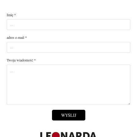
Imię *
adres e-mail *
Twoja wiadomość *
WYŚLIJ