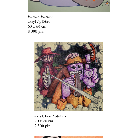
Human Haribo
akryl / płótno
60 x 60 cm
8 000 pln
akryl, tusz / płótno
20 x 20 cm
2 500 pln