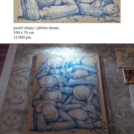
pastel olejny / płótno lniane
100 x 70 cm
12 000 pln