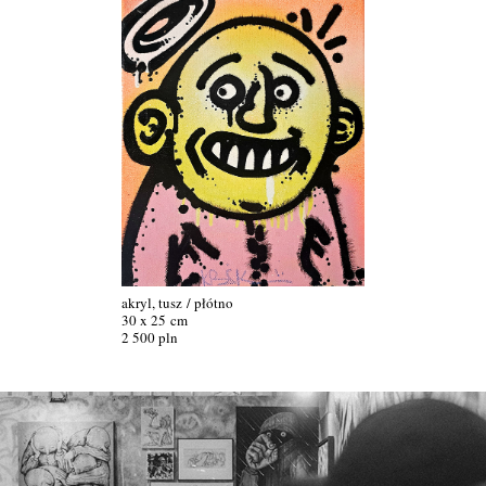
akryl, tusz / płótno
30 x 25 cm
2 500 pln