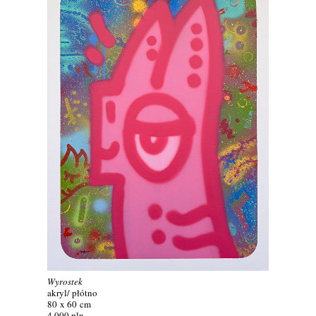
Wyrostek
akryl/ płótno
80 x 60 cm
4 000 pln