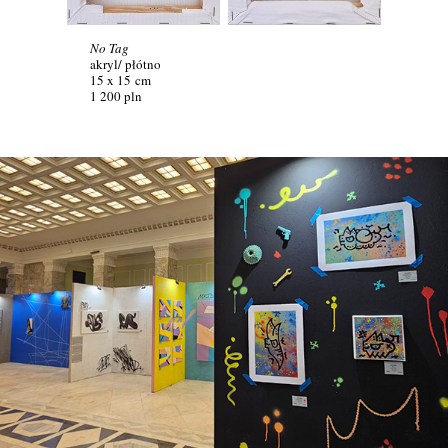
No Tag
akryl/ płótno
15 x 15 cm
1 200 pln